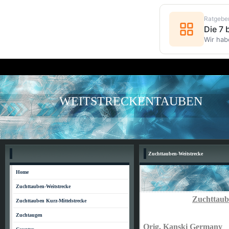
Ratgebe
Die 7
Wir hab
WEITSTRECKENTAUBEN
Zuchttauben-Weitstrecke
Home
Zuchttauben-Weitstrecke
Zuchttaub
Zuchttauben Kurz-Mittelstrecke
Zuchtaugen
Orig. Kanski Germany