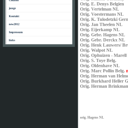
Counter
Orig. E. Denys Belgien
junge
Orig. Vertelman NL
Orig. Voestermans NL
Kontakt
Orig. K. Tulodetzki Ge
Orig. Jan Theelen NL
new2012
Orig. Eijerkamp NL
Impressum
Orig. Gebr. Hagens NL
Orig. Gebr. Derckx NL
links
Orig. Henk Lauwers/ B
Orig. Walpot NL
Orig. Ophuizen - Marel
Orig. S. Toye Belg.
Orig. Oldenhave NL
Orig. Marc Pollin Belg.
Orig. Herman van Helm
Orig. Burkhard Heller 
Orig. Herman Brinkmann
orig. Hagens NL