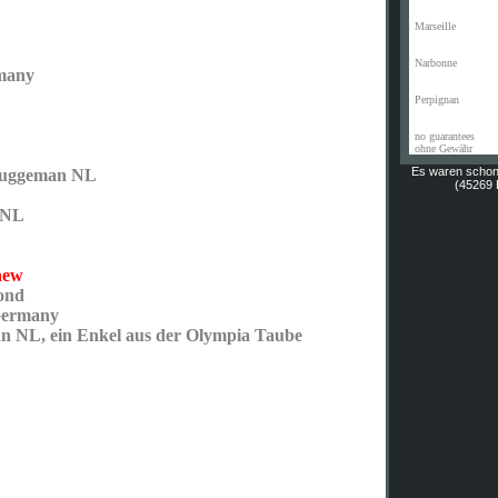
Marseille
Narbonne
rmany
Perpignan
no guarantees
ohne Gewähr
Es waren scho
ruggeman NL
(45269 H
l NL
new
ond
Germany
 NL, ein Enkel aus der Olympia Taube