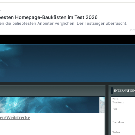
r
 besten Homepage-Baukästen im Test 2026
en die beliebtesten Anbieter verglichen. Der Testsieger überrascht.
pow
INTERNATIO
2014
Bordeaux
Pau
en/Weitstrecke
Barcelona
Tarbes